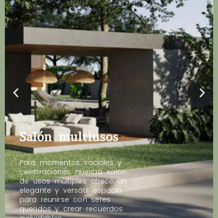
Salón multiusos
Para momentos sociales y
celebraciones, nuestro salón
de usos múltiples ofrece un
elegante y versátil espacio
para reunirse con seres
queridos y crear recuerdos
inolvidables